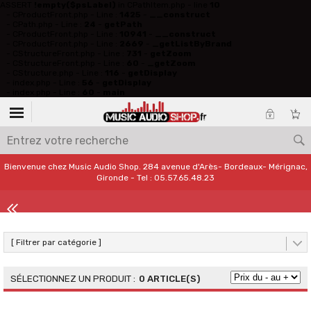
ASSERT
!empty($psLabel)
in CPathItem.php - line
10
- CProductFront.php - Line :
1425
-
__construct
- CPath.php - Line :
24
-
getPath
- CProductFront.php - Line :
10941
-
__construct
- CProductFront.php - Line :
2669
-
_getListByBrand
- CStructureFront.php - Line :
731
-
getZoom
- CStructureFront.php - Line :
60
-
_getZoom
- CStructure.php - Line :
116
-
getDisplay
- index.php - Line :
56
-
getDisplay
- index.php - Line :
60
-
main
Bienvenue chez Music Audio Shop. 284 avenue d'Arès- Bordeaux- Mérignac,
Gironde - Tel : 05.57.65.48.23
[ Filtrer par catégorie ]
0 ARTICLE(S)