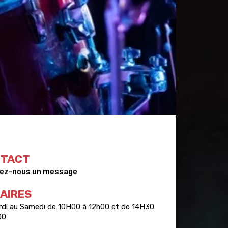
NTACT
ez-nous un message
AIRES
rdi au Samedi de 10H00 à 12h00 et de 14H30
00