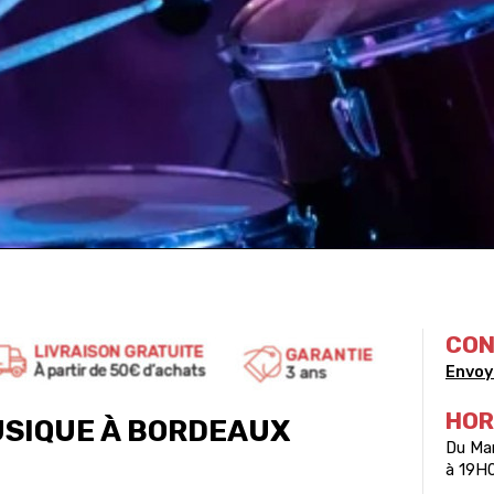
CO
Envoy
HOR
USIQUE À BORDEAUX
Du Ma
à 19H