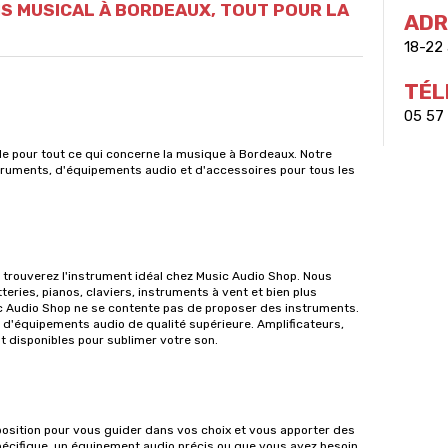
IS MUSICAL À BORDEAUX, TOUT POUR LA
ADR
18-22 
TÉL
05 57 
le pour tout ce qui concerne la musique à Bordeaux. Notre
truments, d'équipements audio et d'accessoires pour tous les
trouverez l'instrument idéal chez Music Audio Shop. Nous
ries, pianos, claviers, instruments à vent et bien plus
 Audio Shop ne se contente pas de proposer des instruments.
d'équipements audio de qualité supérieure. Amplificateurs,
t disponibles pour sublimer votre son.
osition pour vous guider dans vos choix et vous apporter des
pécifique, un équipement audio précis ou que vous ayez besoin