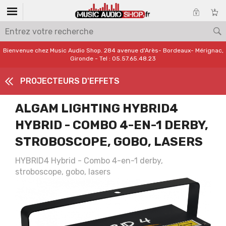
Bienvenue chez Music Audio Shop. 284 avenue d'Arès- Bordeaux- Mérignac,
Gironde - Tel : 05.57.65.48.23
PROJECTEURS D'EFFETS
ALGAM LIGHTING HYBRID4
HYBRID - COMBO 4-EN-1 DERBY,
STROBOSCOPE, GOBO, LASERS
HYBRID4 Hybrid - Combo 4-en-1 derby,
stroboscope, gobo, lasers