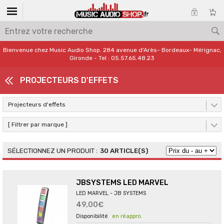
Bienvenue chez Music Audio Shop. 284 avenue d'Arès- Bordeaux- Mérignac,
Gironde - Tel : 05.57.65.48.23
PROJECTEURS D'EFFETS
Projecteurs d'effets
[ Filtrer par marque ]
30 ARTICLE(S)
JBSYSTEMS LED MARVEL
LED MARVEL - JB SYSTEMS
49,00€
en réappro.