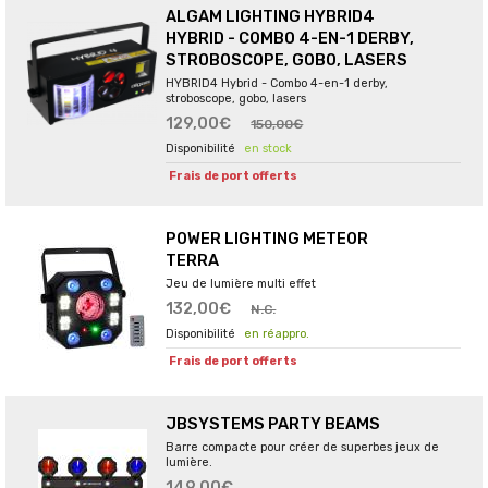
ALGAM LIGHTING HYBRID4
HYBRID - COMBO 4-EN-1 DERBY,
STROBOSCOPE, GOBO, LASERS
HYBRID4 Hybrid - Combo 4-en-1 derby,
stroboscope, gobo, lasers
129,00€
150,00€
en stock
Frais de port offerts
POWER LIGHTING METEOR
TERRA
Jeu de lumière multi effet
132,00€
N.C.
en réappro.
Frais de port offerts
JBSYSTEMS PARTY BEAMS
Barre compacte pour créer de superbes jeux de
lumière.
149,00€