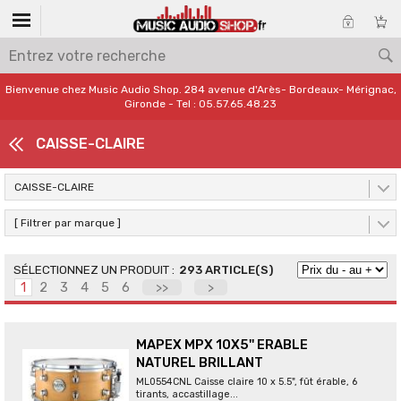
Bienvenue chez Music Audio Shop. 284 avenue d'Arès- Bordeaux- Mérignac,
Gironde - Tel : 05.57.65.48.23
CAISSE-CLAIRE
CAISSE-CLAIRE
[ Filtrer par marque ]
293 ARTICLE(S)
1
2
3
4
5
6
>>
>
MAPEX MPX 10X5'' ERABLE
NATUREL BRILLANT
ML0554CNL Caisse claire 10 x 5.5", fût érable, 6
tirants, accastillage...