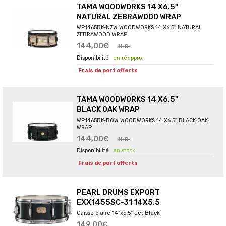
TAMA WOODWORKS 14 X6.5''
NATURAL ZEBRAWOOD WRAP
WP1465BK-NZW WOODWORKS 14 X6.5'' NATURAL
ZEBRAWOOD WRAP
144,00€
N.C.
en réappro.
Frais de port offerts
TAMA WOODWORKS 14 X6.5''
BLACK OAK WRAP
WP1465BK-BOW WOODWORKS 14 X6.5'' BLACK OAK
WRAP
144,00€
N.C.
en stock
Frais de port offerts
PEARL DRUMS EXPORT
EXX1455SC-31 14X5.5
Caisse claire 14"x5.5" Jet Black
149,00€