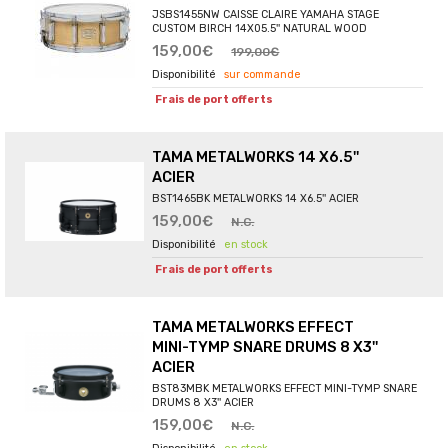
JSBS1455NW CAISSE CLAIRE YAMAHA STAGE
CUSTOM BIRCH 14X05.5'' NATURAL WOOD
159,00€
199,00€
sur commande
Frais de port offerts
TAMA METALWORKS 14 X6.5''
ACIER
BST1465BK METALWORKS 14 X6.5'' ACIER
159,00€
N.C.
en stock
Frais de port offerts
TAMA METALWORKS EFFECT
MINI-TYMP SNARE DRUMS 8 X3''
ACIER
BST83MBK METALWORKS EFFECT MINI-TYMP SNARE
DRUMS 8 X3'' ACIER
159,00€
N.C.