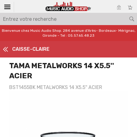
Bienvenue chez Music Audio Shop. 284 avenue d'Arès- Bordeaux- Mérignac,
Gironde - Tel : 05.57.65.48.23
CAISSE-CLAIRE
TAMA METALWORKS 14 X5.5''
ACIER
BST1455BK METALWORKS 14 X5.5'' ACIER