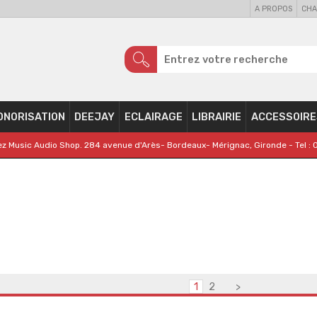
A PROPOS
CHA
ONORISATION
DEEJAY
ECLAIRAGE
LIBRAIRIE
ACCESSOIRE
z Music Audio Shop. 284 avenue d'Arès- Bordeaux- Mérignac, Gironde - Tel : 
1
2
>