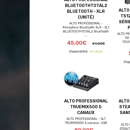
BLUETOOTHTOTAL2
ALTO
BLUETOOTH - XLR
TS1
(UNITÉ)
SÉRI
ALTO PROFESSIONAL -
Récepteur Bluetooth XLR - SLT
BLUETOOTHTOTAL2 BlueTooth
ALTO PR
-...
DE
45,00€
TS12
49,00€
en stock
ALTO PROFESSIONAL
ALTO
TRUEMIX500 5
STEA
CANAUX
SANS
ALTO PROFESSIONAL - SLT
TRUEMIX500 5 canaux, USB
ALTO 
frai
STEALT