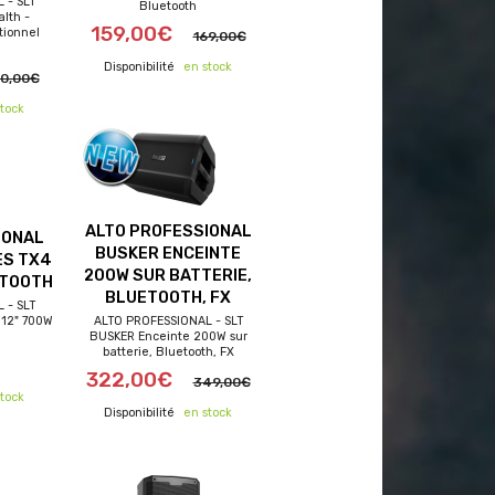
 - SLT
Bluetooth
lth -
159,00€
tionnel
169,00€
en stock
80,00€
tock
ALTO PROFESSIONAL
IONAL
BUSKER ENCEINTE
ES TX4
200W SUR BATTERIE,
ETOOTH
BLUETOOTH, FX
 - SLT
 12" 700W
ALTO PROFESSIONAL - SLT
BUSKER Enceinte 200W sur
ferts
frais de port offerts
batterie, Bluetooth, FX
322,00€
349,00€
tock
en stock