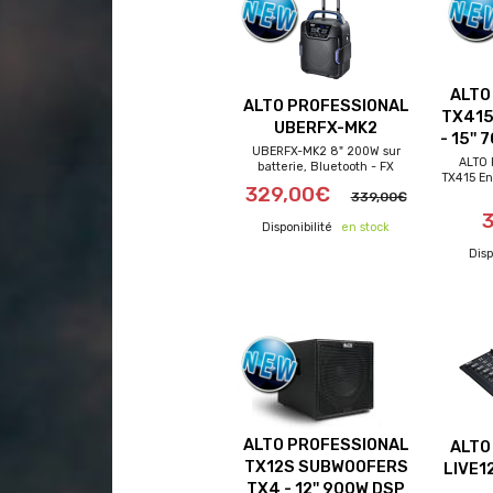
ALTO
ALTO PROFESSIONAL
TX415
UBERFX-MK2
- 15''
UBERFX-MK2 8" 200W sur
ALTO 
batterie, Bluetooth - FX
TX415 En
329,00€
339,00€
frais de port offerts
frai
en stock
ALTO PROFESSIONAL
ALTO
TX12S SUBWOOFERS
LIVE1
TX4 - 12'' 900W DSP