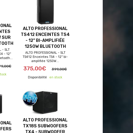
IONAL
ALTO PROFESSIONAL
NTES
TS412 ENCEINTES TS4
W SUR
- 12'' BI-AMPLIFIÉE
TOOTH
1250W BLUETOOTH
 - SLT
ALTO PROFESSIONAL - SLT
 - 12''
ferts
frais de port offerts
TS412 Enceintes TS4 - 12'' bi-
etooth...
amplifiée 1250W...
79,00€
375,00€
399,00€
tock
en stock
ALTO PROFESSIONAL
IONAL
TX18S SUBWOOFERS
OFERS
TX4 - SUBWOOFER