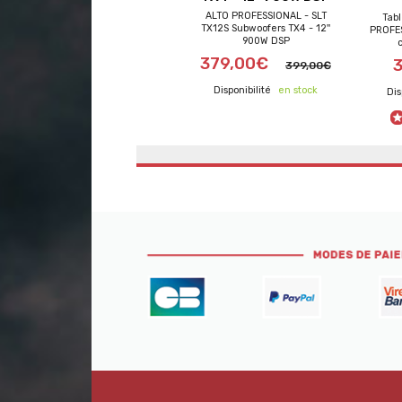
ALTO PROFESSIONAL - SLT
Tab
TX12S Subwoofers TX4 - 12''
PROFES
900W DSP
frais de port offerts
frai
379,00€
399,00€
en stock