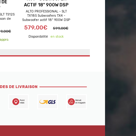
 DE
ACTIF 18'' 900W DSP
'
ALTO PROFESSIONAL - SLT
SLT TS12S
TX18S Subwoofers TX4 -
ferts
frais de port offerts
sson de
Subwoofer actif 18'' 900W DSP
579,00€
599,00€
9,00€
en stock
appro.