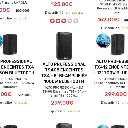
ALTO PROFESSIONAL
s fil mono UHF XLR
125,00€
STEALTH-EXP2 Stea
Récepteur UHF addi
,00€
100,00€
pour...
en réappro.
en stock
152,00€
1
en s
 PROFESSIONAL
ALTO PROFESS
ALTO PROFESSIONAL
 ENCEINTES TX4
TX412 ENCEINT
TS408 ENCEINTES
 350W BLUETOOTH
- 12" 700W BLU
TS4 - 8'' BI-AMPLIFIÉE
PROFESSIONAL - SLT
ALTO PROFESSIONAL
1000W BLUETOOTH
ceintes TX4 - 10" 350W
TX412 Enceintes TX4 -
Bluetooth
Bluetooth
ALTO PROFESSIONAL - SLT
s de port offerts
frais de port offerts
frais de port of
TS408 Enceintes TS4 - 8" bi-
,00€
299,00€
199,00€
amplifiée 1000W...
299,00€
en stock
en s
en stock