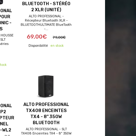
BLUETOOTH - STÉRÉO
2 XLR (UNITÉ)
IONAL
POUR
ALTO PROFESSIONAL -
Récepteur Bluetooth XLR -
NIC -
BLUETOOTHULTIMATE BlueTooth
S
-...
- HOUSSE
69,00€
79,00€
SLT
éries
en stock
tock
ALTO PROFESSIONAL
IONAL
TX408 ENCEINTES
XP2
TX4 - 8'' 350W
EPTEUR
BLUETOOTH
NNEL
H-WL2
ALTO PROFESSIONAL - SLT
TX408 Enceintes TX4 - 8" 350W
ferts
frais de port offerts