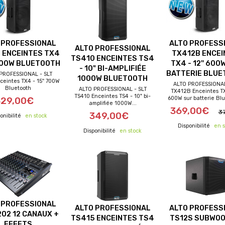
 PROFESSIONAL
ALTO PROFESS
ALTO PROFESSIONAL
 ENCEINTES TX4
TX412B ENCEI
TS410 ENCEINTES TS4
 700W BLUETOOTH
TX4 - 12'' 600
- 10" BI-AMPLIFIÉE
BATTERIE BLUE
PROFESSIONAL - SLT
1000W BLUETOOTH
ceintes TX4 - 15'' 700W
ALTO PROFESSIONAL
Bluetooth
ALTO PROFESSIONAL - SLT
TX412B Enceintes TX4
s de port offerts
frais de port offerts
frais de port of
TS410 Enceintes TS4 - 10" bi-
600W sur batterie Blu
329,00€
amplifiée 1000W...
369,00€
3
349,00€
en stock
en s
en stock
 PROFESSIONAL
ALTO PROFESSIONAL
ALTO PROFESS
202 12 CANAUX +
TS415 ENCEINTES TS4
TS12S SUBWO
EFFETS