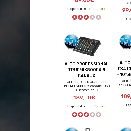
89,00€
san
en réappro.
99
ALTO
ALTO PROFESSIONAL
TX410
TRUEMIX800FX 8
- 10''
CANAUX
ALTO 
ALTO PROFESSIONAL - SLT
TX410 En
TRUEMIX800FX 8 canaux, USB,
Bluetooth et FX
frais de port offerts
frai
189
189,00€
en réappro.