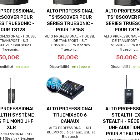
 PROFESSIONAL
ALTO PROFESSIONAL
ALTO PROFESS
2SCOVER POUR
TS15SCOVER POUR
TS18SCOVER 
ES TRUESONIC -
SÉRIES TRUESONIC -
SÉRIES TRUESO
POUR TS12S
POUR TS15S
POUR TS18
OFESSIONAL - HOUSSE
ALTO PROFESSIONAL - HOUSSE
ALTO PROFESSIONAL 
 TRANSPORT - SLT
DE TRANSPORT - SLT
DE TRANSPORT - 
SCOVER Pour séries
TS15SCOVER Pour séries
TS18SCOVER Pour s
Truesonic...
Truesonic...
Truesonic...
50,00€
50,00€
50,00€
en stock
en réappro.
en s
 PROFESSIONAL
ALTO PROFESSIONAL
ALTO PROFESS
LTH1 SYSTÈME
TRUEMIX600 6
STEALTH-E
 FIL MONO UHF
CANAUX
STEALTH - RÉC
XLR
UHF ADDITIO
ALTO PROFESSIONAL - SLT
TRUEMIX600 6 canaux, USB et
POUR STEALT
PROFESSIONAL - SLT
Bluetooth
s de port offerts
frais de port offerts
frais de port of
H1 Stealth - Système