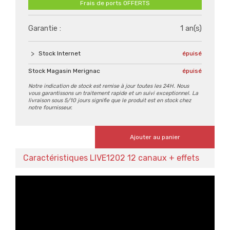
Frais de ports OFFERTS
Garantie :
1 an(s)
Stock Internet
épuisé
Stock Magasin Merignac
épuisé
Notre indication de stock est remise à jour toutes les 24H. Nous
vous garantissons un traitement rapide et un suivi exceptionnel. La
livraison sous 5/10 jours signifie que le produit est en stock chez
notre fournisseur.
Ajouter au panier
Caractéristiques LIVE1202 12 canaux + effets