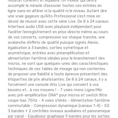
résultat cohérent et équilibré. Un mixeur qui devra
accomplir le miracle d’associer toutes ces entrées en
ligne sans en altérer ni la qualité ni le niveau. Autant dire
une vraie gageure qu’Alto Professional s’est mise en
devoir de réussir avec cette série Live. De 8 à 24 canaux.
Interface audio USB avec playback indépendant pour
faciliter l’enregistrement en prise directe même au cours
de vos concerts, compression sur chaque tranche, une
avalanche d’effets de qualité puisque signés Alesis,
égalisation à 3 bandes, sorties symétrique et
asymétrique, entrées avec préamplification et
alimentation fantôme idéales pour le branchement des
micros, ne sont que quelques-unes des caractéristiques
techniques de ces tables de mixage qui non contentes
de proposer une fiabilité à toute épreuve présentent des
étiquettes de prix ahurissantes. De 8 à 24 canaux, il y a
forcément une console Alto Live qui convient à vos
besoins et… à vos moyens ! - 7 voies mono Ligne/Mic
avec pré-amplification DNA™ pour micros et switch filtre
coupe-bas 75Hz - 4 voies stéréo - Alimentation fantôme
commutable - Compression dynamique (canaux 1-4) - EQ
3 bandes + 2 contrôles niveaux auxiliaires et panoramique
par canal - Equaliseur graphique 9 bandes pour les sorties