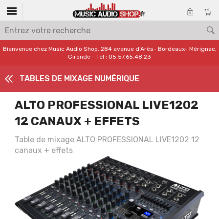
Bienvenue chez Music Audio Shop. 284 avenue d'Arès- Bordeaux- Mérignac,
Gironde - Tel : 05.57.65.48.23
TABLES DE MIXAGE NUMÉRIQUE
ALTO PROFESSIONAL LIVE1202
12 CANAUX + EFFETS
Table de mixage ALTO PROFESSIONAL LIVE1202 12
canaux + effets