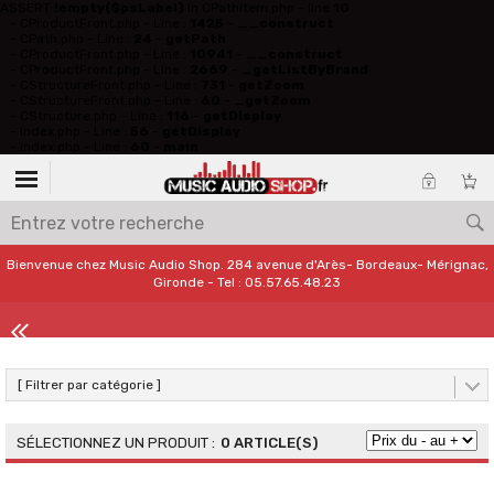
ASSERT
!empty($psLabel)
in CPathItem.php - line
10
- CProductFront.php - Line :
1425
-
__construct
- CPath.php - Line :
24
-
getPath
- CProductFront.php - Line :
10941
-
__construct
- CProductFront.php - Line :
2669
-
_getListByBrand
- CStructureFront.php - Line :
731
-
getZoom
- CStructureFront.php - Line :
60
-
_getZoom
- CStructure.php - Line :
116
-
getDisplay
- index.php - Line :
56
-
getDisplay
- index.php - Line :
60
-
main
Bienvenue chez Music Audio Shop. 284 avenue d'Arès- Bordeaux- Mérignac,
Gironde - Tel : 05.57.65.48.23
[ Filtrer par catégorie ]
0 ARTICLE(S)