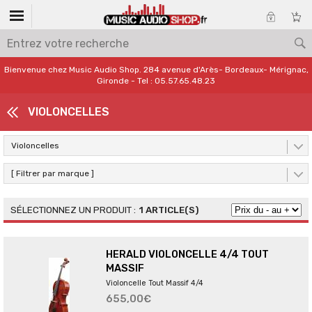
Bienvenue chez Music Audio Shop. 284 avenue d'Arès- Bordeaux- Mérignac,
Gironde - Tel : 05.57.65.48.23
VIOLONCELLES
Violoncelles
[ Filtrer par marque ]
1 ARTICLE(S)
HERALD VIOLONCELLE 4/4 TOUT
MASSIF
Violoncelle Tout Massif 4/4
655,00€