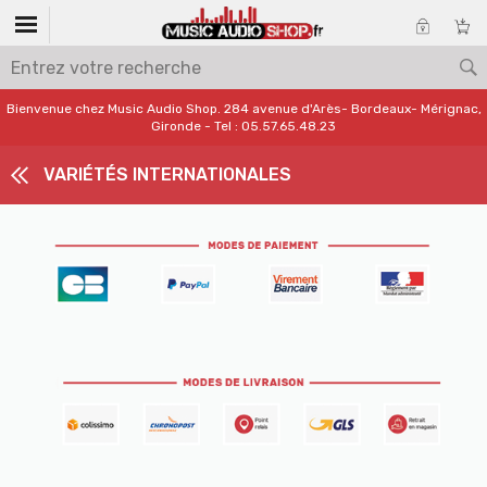
Bienvenue chez Music Audio Shop. 284 avenue d'Arès- Bordeaux- Mérignac,
Gironde - Tel : 05.57.65.48.23
VARIÉTÉS INTERNATIONALES