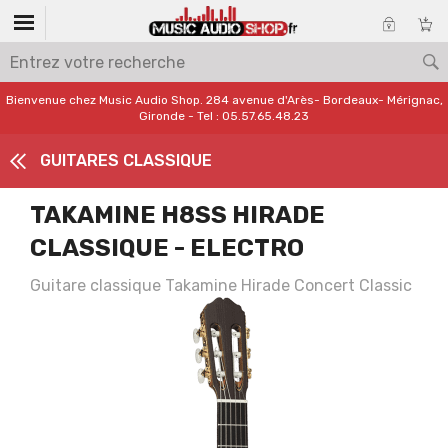
Bienvenue chez Music Audio Shop. 284 avenue d'Arès- Bordeaux- Mérignac,
Gironde - Tel : 05.57.65.48.23
GUITARES CLASSIQUE
TAKAMINE H8SS HIRADE
CLASSIQUE - ELECTRO
Guitare classique Takamine Hirade Concert Classic