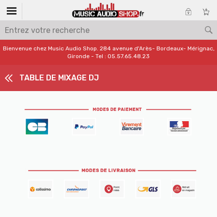
Bienvenue chez Music Audio Shop. 284 avenue d'Arès- Bordeaux- Mérignac,
Gironde - Tel : 05.57.65.48.23
TABLE DE MIXAGE DJ