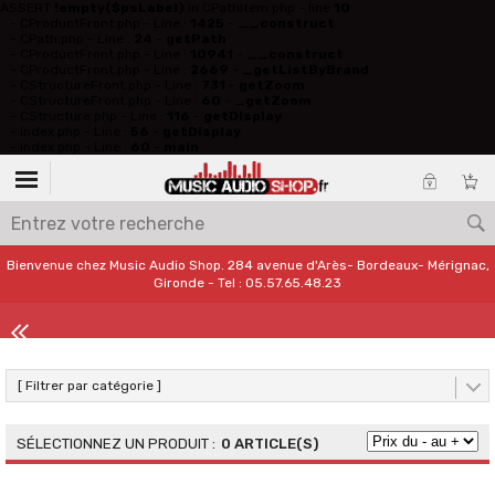
ASSERT
!empty($psLabel)
in CPathItem.php - line
10
- CProductFront.php - Line :
1425
-
__construct
- CPath.php - Line :
24
-
getPath
- CProductFront.php - Line :
10941
-
__construct
- CProductFront.php - Line :
2669
-
_getListByBrand
- CStructureFront.php - Line :
731
-
getZoom
- CStructureFront.php - Line :
60
-
_getZoom
- CStructure.php - Line :
116
-
getDisplay
- index.php - Line :
56
-
getDisplay
- index.php - Line :
60
-
main
Bienvenue chez Music Audio Shop. 284 avenue d'Arès- Bordeaux- Mérignac,
Gironde - Tel : 05.57.65.48.23
[ Filtrer par catégorie ]
0 ARTICLE(S)