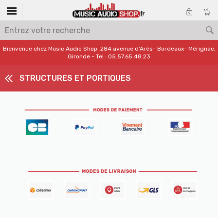
Bienvenue chez Music Audio Shop. 284 avenue d'Arès- Bordeaux- Mérignac,
Gironde - Tel : 05.57.65.48.23
STRUCTURES ET PORTIQUES