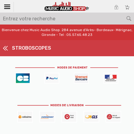
Bienvenue chez Music Audio Shop. 284 avenue d'Arès- Bordeaux- Mérignac,
Gironde - Tel : 05.57.65.48.23
STROBOSCOPES