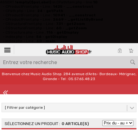
ASSERT
!empty($psLabel)
in CPathItem.php - line
10
- CProductFront.php - Line :
1425
-
__construct
- CPath.php - Line :
24
-
getPath
- CProductFront.php - Line :
10941
-
__construct
- CProductFront.php - Line :
2669
-
_getListByBrand
- CStructureFront.php - Line :
731
-
getZoom
- CStructureFront.php - Line :
60
-
_getZoom
- CStructure.php - Line :
116
-
getDisplay
- index.php - Line :
56
-
getDisplay
- index.php - Line :
60
-
main
Bienvenue chez Music Audio Shop. 284 avenue d'Arès- Bordeaux- Mérignac,
Gironde - Tel : 05.57.65.48.23
[ Filtrer par catégorie ]
0 ARTICLE(S)