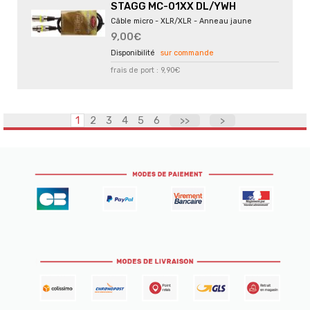
STAGG MC-01XX DL/YWH
Câble micro - XLR/XLR - Anneau jaune
9,00€
sur commande
frais de port : 9,90€
1
2
3
4
5
6
>>
>