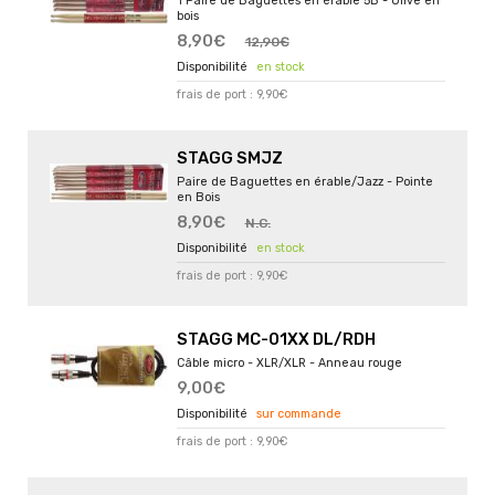
1 Paire de Baguettes en érable 5B - Olive en
bois
8,90€
12,90€
en stock
frais de port : 9,90€
STAGG SMJZ
Paire de Baguettes en érable/Jazz - Pointe
en Bois
8,90€
N.C.
en stock
frais de port : 9,90€
STAGG MC-01XX DL/RDH
Câble micro - XLR/XLR - Anneau rouge
9,00€
sur commande
frais de port : 9,90€