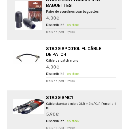
BAGUETTES
Paire de sourdines pour baguettes
4,00€
en stock
frais de port : 9,90€
STAGG SPC010L FL CÂBLE
DE PATCH
Câble de patch mono
4,00€
en stock
frais de port : 9,90€
STAGG SMC1
Câble standard micro XLR mâle/XLR Femelle 1
m.
5,90€
en stock
frais de port : 9,90€