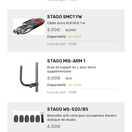
STAGG SMC1 YW
Câble micro XLR/XLR 1 m
5,90€
8,00€
en stock
frais de port : 9,90€
STAGG MIS-ARM 1
Bras de support en L pour micro
supplémentaire
6,00€
N.C.
en stock
frais de port : 9,90€
STAGG WS-S20/B5
Bonnette anti-vent pour microphone électro-
statique de studio
6,50€