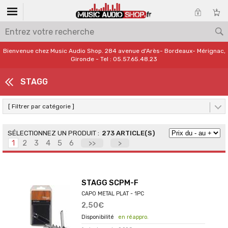
Bienvenue chez Music Audio Shop. 284 avenue d'Arès- Bordeaux- Mérignac,
Gironde - Tel : 05.57.65.48.23
STAGG
[ Filtrer par catégorie ]
273 ARTICLE(S)
1
2
3
4
5
6
>>
>
STAGG SCPM-F
CAPO METAL PLAT - 1PC
2,50€
en réappro.