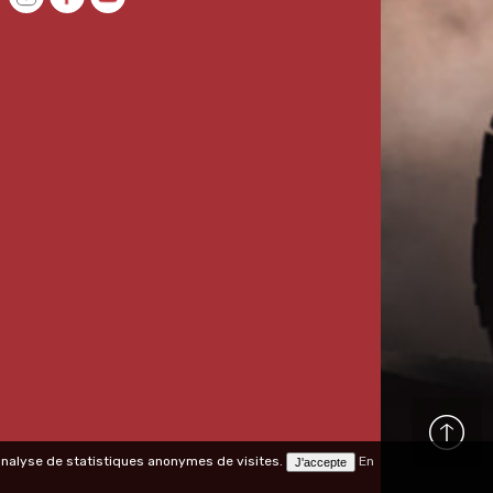
l'analyse de statistiques anonymes de visites.
En