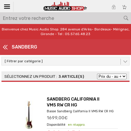
Bienvenue chez Music Audio Shop. 284 avenue d'Arès- Bordeaux- Mérignac,
Gironde - Tel : 05.57.65.48.23
SANDBERG
[ Filtrer par catégorie ]
3 ARTICLE(S)
SANDBERG CALIFORNIA II
VM5 RW CR HG
Basse Sandberg California II VM5 RW CR HG
1699,00€
en réappro.