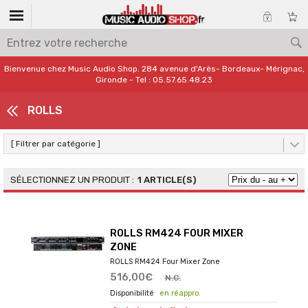
Bienvenue chez Music Audio Shop. 284 avenue d'Arès- Bordeaux- Mérignac,
Gironde - Tel : 05.57.65.48.23
ROLLS
[ Filtrer par catégorie ]
1 ARTICLE(S)
ROLLS RM424 FOUR MIXER
ZONE
ROLLS RM424 Four Mixer Zone
516,00€
N.C.
en réappro.