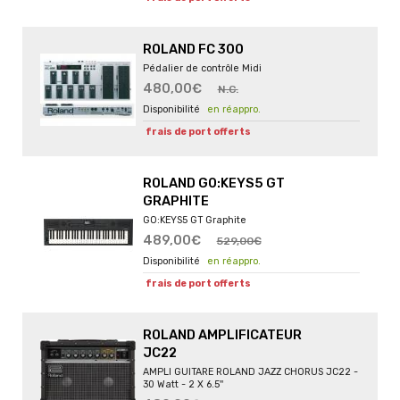
ROLAND FC 300
Pédalier de contrôle Midi
480,00€
N.C.
en réappro.
frais de port offerts
ROLAND GO:KEYS5 GT
GRAPHITE
GO:KEYS5 GT Graphite
489,00€
529,00€
en réappro.
frais de port offerts
ROLAND AMPLIFICATEUR
JC22
AMPLI GUITARE ROLAND JAZZ CHORUS JC22 -
30 Watt - 2 X 6.5''