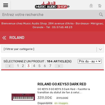
Bienvenue chez Music Audio Shop. 284 avenue d'Arès- Bordeaux- Mérignac,
Gironde - Tel : 05.57.65.48.23
ROLAND
[ Filtrer par catégorie ]
184 ARTICLE(S)
<
1
2
3
4
5
6
7
>
ROLAND GO:KEYS3 DARK RED
GO KEYS 3 GO:KEYS 3 Dark Red - Facilite la
transition du statut de fan à celui...
339,00€
399,00€
en réappro.