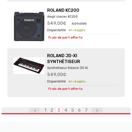
ROLAND KC200
Ampli clavier KC200
549,00€
629,00€
en réappro.
frais de port offerts
ROLAND JD-XI
SYNTHÉTISEUR
Synthétiseur Roland JD-Xi
549,00€
en réappro.
frais de port offerts
<
1
2
3
4
5
6
7
>