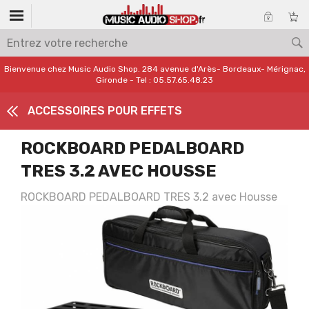
Bienvenue chez Music Audio Shop. 284 avenue d'Arès- Bordeaux- Mérignac,
Gironde - Tel : 05.57.65.48.23
ACCESSOIRES POUR EFFETS
ROCKBOARD PEDALBOARD
TRES 3.2 AVEC HOUSSE
ROCKBOARD PEDALBOARD TRES 3.2 avec Housse