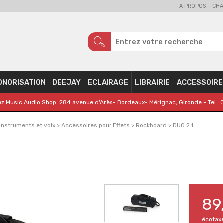
A PROPOS
CHA
ONORISATION
DEEJAY
ECLAIRAGE
LIBRAIRIE
ACCESSOIRE
z Music Audio Shop. 284 avenue d'Arès- Bordeaux- Mérignac, Gironde - Tel : 
 instruments et voix
>
Accessoires pour Effets
>
Rockboard
>
DUO 2.1
89
écotax