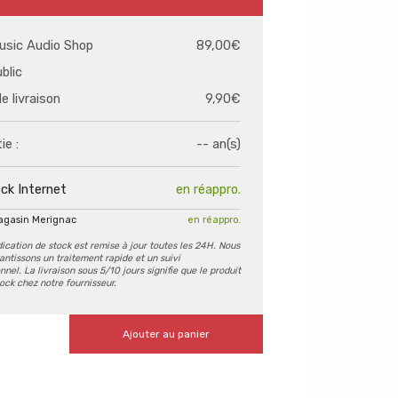
usic Audio Shop
89,00€
ublic
de livraison
9,90€
ie :
-- an(s)
ck Internet
en réappro.
agasin Merignac
en réappro.
dication de stock est remise à jour toutes les 24H. Nous
antissons un traitement rapide et un suivi
nel. La livraison sous 5/10 jours signifie que le produit
tock chez notre fournisseur.
Ajouter au panier