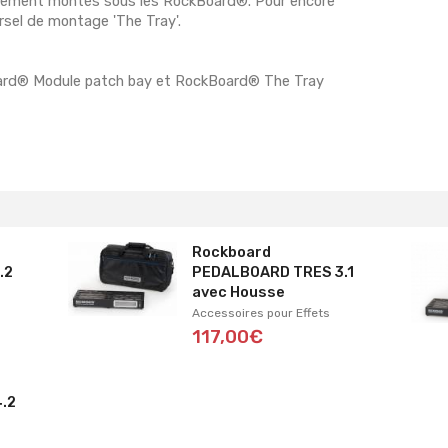
cilement montés sous les RockBoard®. Pour encore
versel de montage 'The Tray'.
ard® Module patch bay et RockBoard® The Tray
Rockboard
.2
PEDALBOARD TRES 3.1
avec Housse
Accessoires pour Effets
117,00€
.2