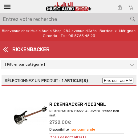
Bienvenue chez Music Audio Shop. 284 avenue d'Arès- Bordeaux- Mérignac,
Gironde - Tel : 05.57.65.48.23
RICKENBACKER
[ Filtrer par catégorie ]
1 ARTICLE(S)
RICKENBACKER 4003MBL
RICKENBACKER BASSE 4003MBL Stéréo noir
mat
2722,00€
sur commande
frais de port offerts