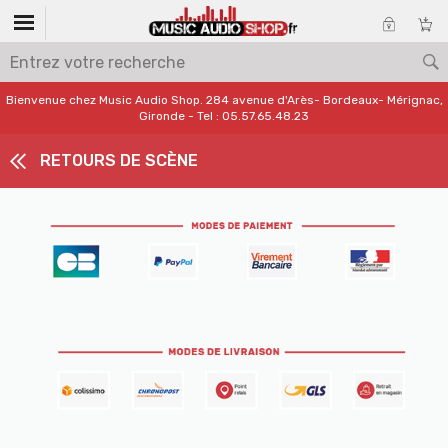
Bienvenue chez Music Audio Shop. 284 avenue d'Arès- Bordeaux- Mérignac,
Gironde - Tel : 05.57.65.48.23
RETOURS DE SCÈNE