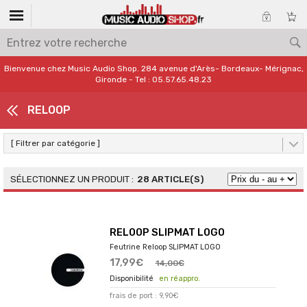
Bienvenue chez Music Audio Shop. 284 avenue d'Arès- Bordeaux- Mérignac,
Gironde - Tel : 05.57.65.48.23
RELOOP
[ Filtrer par catégorie ]
28 ARTICLE(S)
RELOOP SLIPMAT LOGO
Feutrine Reloop SLIPMAT LOGO
17,99€
14,00€
en réappro.
frais de port : 9,90€