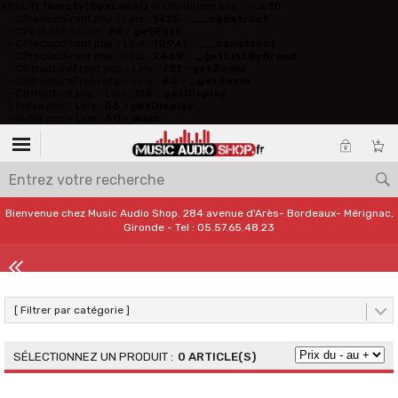
ASSERT
!empty($psLabel)
in CPathItem.php - line
10
- CProductFront.php - Line :
1425
-
__construct
- CPath.php - Line :
24
-
getPath
- CProductFront.php - Line :
10941
-
__construct
- CProductFront.php - Line :
2669
-
_getListByBrand
- CStructureFront.php - Line :
731
-
getZoom
- CStructureFront.php - Line :
60
-
_getZoom
- CStructure.php - Line :
116
-
getDisplay
- index.php - Line :
56
-
getDisplay
- index.php - Line :
60
-
main
Bienvenue chez Music Audio Shop. 284 avenue d'Arès- Bordeaux- Mérignac,
Gironde - Tel : 05.57.65.48.23
[ Filtrer par catégorie ]
0 ARTICLE(S)