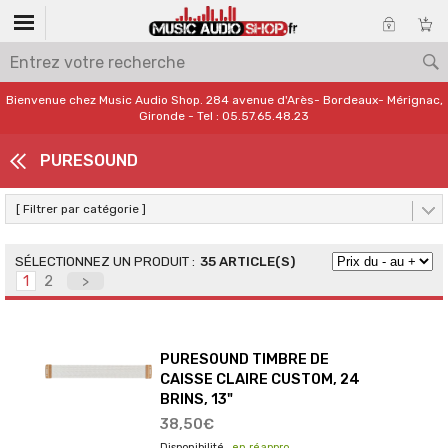
Bienvenue chez Music Audio Shop. 284 avenue d'Arès- Bordeaux- Mérignac,
Gironde - Tel : 05.57.65.48.23
PURESOUND
[ Filtrer par catégorie ]
35 ARTICLE(S)
1
2
>
PURESOUND TIMBRE DE
CAISSE CLAIRE CUSTOM, 24
BRINS, 13"
38,50€
en réappro.