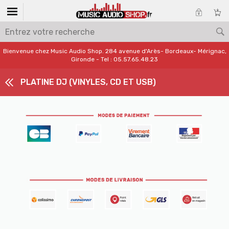
Bienvenue chez Music Audio Shop. 284 avenue d'Arès- Bordeaux- Mérignac,
Gironde - Tel : 05.57.65.48.23
PLATINE DJ (VINYLES, CD ET USB)