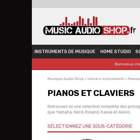
INSTRUMENTS DE MUSIQUE
HOME STUDIO
S
Bienvenue che
Musique Audio Shop
>
Univers Instruments
>
Pianos
PIANOS ET CLAVIERS
Retrouvez ici une sélection complète des princi
que Yamaha, Nord, Roland, Kawai et Alesis.
SÉLECTIONNEZ UNE SOUS-CATÉGORIE