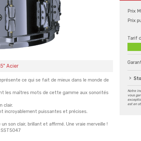
Prix M
Prix p
Tarif 
Garant
5" Acier
Sto
 représente ce qui se fait de mieux dans le monde de
Notre in
sont les maîtres mots de cette gamme aux sonorités
vous gar
exception
est en s
 clair.
nt incroyablement puissantes et précises.
 son clair, brillant et affirmé. Une vraie merveille !
ts SST5047