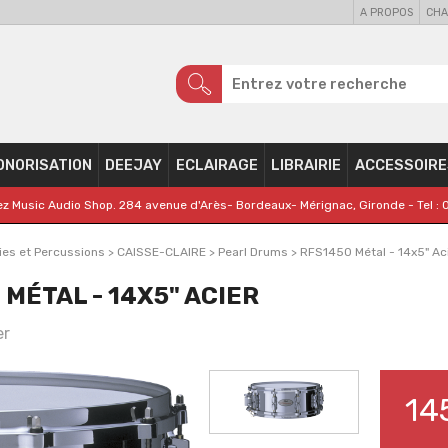
A PROPOS
CHA
ONORISATION
DEEJAY
ECLAIRAGE
LIBRAIRIE
ACCESSOIRE
z Music Audio Shop. 284 avenue d'Arès- Bordeaux- Mérignac, Gironde - Tel : 
ies et Percussions
>
CAISSE-CLAIRE
>
Pearl Drums
>
RFS1450 Métal - 14x5" Ac
MÉTAL - 14X5" ACIER
er
14