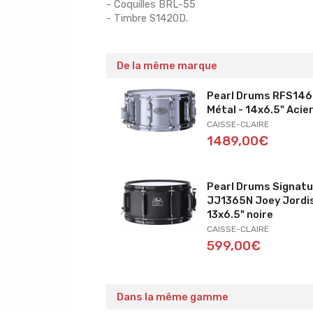
- Coquilles BRL-55
- Timbre S1420D.
De la même marque
Pearl Drums RFS14
Métal - 14x6.5" Acie
CAISSE-CLAIRE
1489,00€
Pearl Drums Signat
JJ1365N Joey Jordi
13x6.5" noire
CAISSE-CLAIRE
599,00€
Dans la même gamme