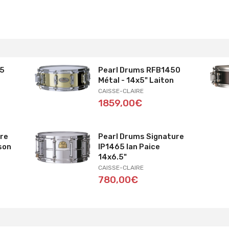
65
Pearl Drums RFB1450
r
Métal - 14x5" Laiton
CAISSE-CLAIRE
1859,00€
ure
Pearl Drums Signature
son
IP1465 Ian Paice
14x6.5"
CAISSE-CLAIRE
780,00€