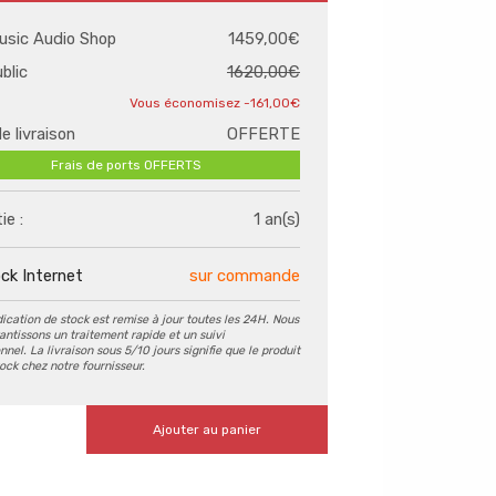
usic Audio Shop
1459,00€
ublic
1620,00€
-161,00€
de livraison
OFFERTE
Frais de ports OFFERTS
ie :
1 an(s)
ck Internet
sur commande
dication de stock est remise à jour toutes les 24H. Nous
antissons un traitement rapide et un suivi
nel. La livraison sous 5/10 jours signifie que le produit
tock chez notre fournisseur.
Ajouter au panier