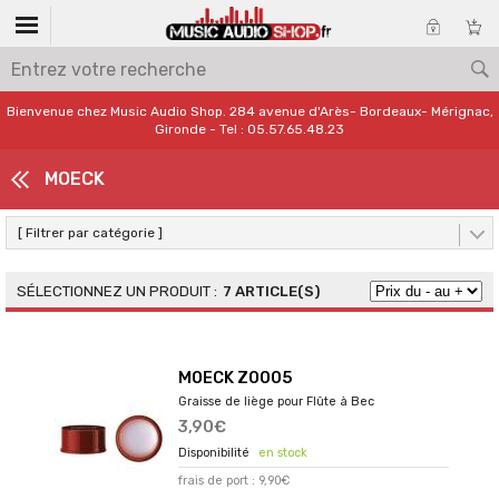
Bienvenue chez Music Audio Shop. 284 avenue d'Arès- Bordeaux- Mérignac,
Gironde - Tel : 05.57.65.48.23
MOECK
[ Filtrer par catégorie ]
7 ARTICLE(S)
MOECK Z0005
Graisse de liège pour Flûte à Bec
3,90€
en stock
frais de port : 9,90€