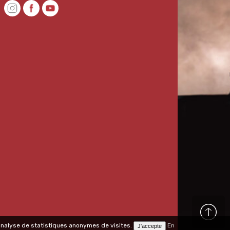
l'analyse de statistiques anonymes de visites.
En