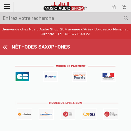
Bienvenue chez Music Audio Shop. 284 avenue d'Arès- Bordeaux- Mérignac,
Gironde - Tel : 05.57.65.48.23
MÉTHODES SAXOPHONES