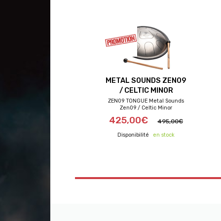
METAL SOUNDS ZEN09
/ CELTIC MINOR
ZEN09 TONGUE Metal Sounds
Zen09 / Celtic Minor
425,00€
495,00€
frais de port offerts
en stock