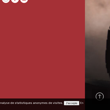
l'analyse de statistiques anonymes de visites.
En