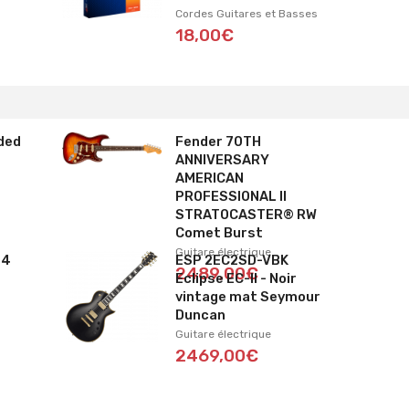
Cordes Guitares et Basses
18,00€
ded
Fender 70TH
ANNIVERSARY
AMERICAN
PROFESSIONAL II
STRATOCASTER® RW
Comet Burst
Guitare électrique
94
ESP 2EC2SD-VBK
2489,00€
Eclipse EC-II - Noir
vintage mat Seymour
Duncan
Guitare électrique
2469,00€