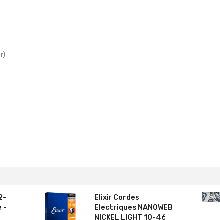
r)
2-
Elixir Cordes
e -
Electriques NANOWEB
m
NICKEL LIGHT 10-46