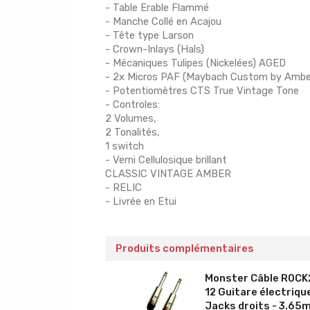
- Table Erable Flammé
- Manche Collé en Acajou
- Tête type Larson
- Crown-Inlays (Hals)
- Mécaniques Tulipes (Nickelées) AGED
- 2x Micros PAF (Maybach Custom by Ambe
- Potentiomètres CTS True Vintage Tone
- Controles:
2 Volumes,
2 Tonalités,
1 switch
- Verni Cellulosique brillant
CLASSIC VINTAGE AMBER
- RELIC
- Livrée en Etui
Produits complémentaires
Monster Câble ROCK
12 Guitare électriqu
Jacks droits - 3.65