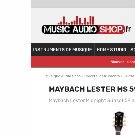
INSTRUMENTS DE MUSIQUE
HOME STUDIO
S
Bienvenue che
Musique Audio Shop
>
Univers Instruments
>
Guitar
MAYBACH LESTER MS 5
Maybach Lester Midnight Sunset 59 