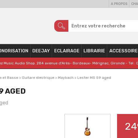
A PROPOS
CHA
ONORISATION
DEEJAY
ECLAIRAGE
LIBRAIRIE
ACCESSOIRE
z Music Audio Shop. 284 avenue d'Arès- Bordeaux- Mérignac, Gironde - Tel : 
e et Basse
>
Guitare électrique
>
Maybach
>
Lester MS 59 aged
9 AGED
aged
24