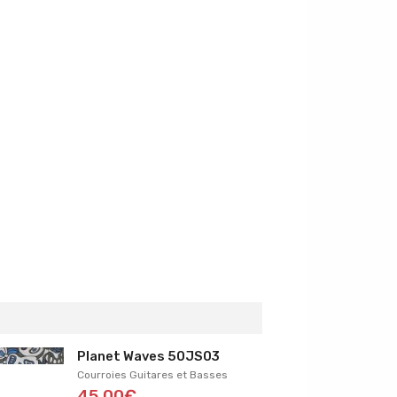
Planet Waves 50JS03
Courroies Guitares et Basses
45,00€