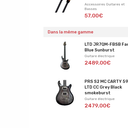
Accessoires Guitares et
Basses
57,00€
Dans la même gamme
LTD JR7QM-FBSB Fa
Blue Sunburst
Guitare électrique
2489,00€
PRS S2 MC CARTY 5
LTD CC Grey Black
smokeburst
Guitare électrique
2479,00€