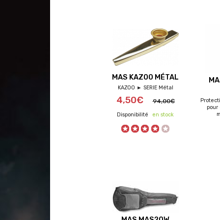
MAS KAZOO MÉTAL
MA
KAZOO ► SERIE Métal
4,50€
Protect
94,00€
pour
m
en stock
MAS MAS20W