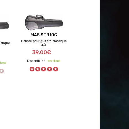
MAS STB10C
Housse pour guitare classique
ustique
4/4
39,00€
en stock
tock