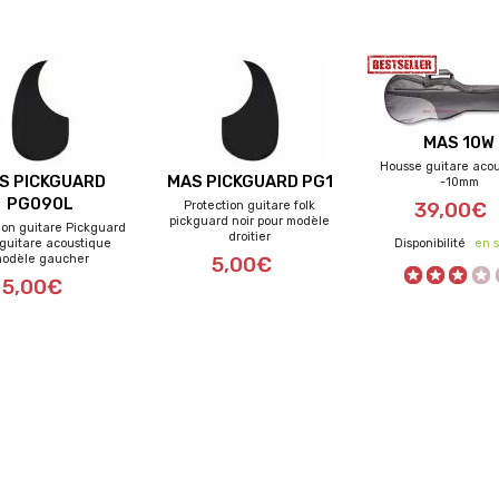
MAS 10W
Housse guitare aco
S PICKGUARD
MAS PICKGUARD PG1
-10mm
PG090L
Protection guitare folk
39,00€
pickguard noir pour modèle
ion guitare Pickguard
droitier
 guitare acoustique
en s
odèle gaucher
5,00€
5,00€