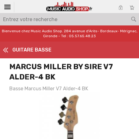
Bienvenue chez Music Audio Shop. 284 avenue d'Arès- Bordeaux- Mérignac,
Gironde - Tel : 05.57.65.48.23
GUITARE BASSE
MARCUS MILLER BY SIRE V7
ALDER-4 BK
Basse Marcus Miller V7 Alder-4 BK