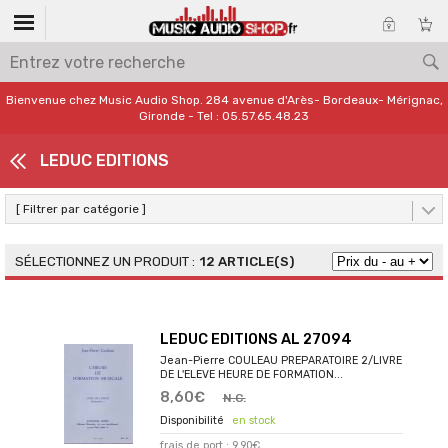
Bienvenue chez Music Audio Shop. 284 avenue d'Arès- Bordeaux- Mérignac,
Gironde - Tel : 05.57.65.48.23
LEDUC EDITIONS
[ Filtrer par catégorie ]
12 ARTICLE(S)
LEDUC EDITIONS AL 27094
Jean-Pierre COULEAU PREPARATOIRE 2/LIVRE
DE L'ELEVE HEURE DE FORMATION...
8,60€
N.C.
en stock
frais de port : 9,90€