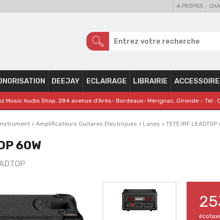
A PROPOS
CHA
ONORISATION
DEEJAY
ECLAIRAGE
LIBRAIRIE
ACCESSOIRE
z Music Audio Shop. 284 avenue d'Arès- Bordeaux- Mérignac, Gironde - Tel : 
Instrument
>
Amplificateurs Guitares Electriques
>
Laney
>
TETE IRF LEADTOP
OP 60W
EADTOP
25
écotax