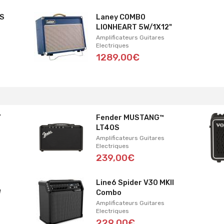
ES
Laney COMBO
LIONHEART 5W/1X12"
Amplificateurs Guitares
Electriques
1289,00€
Y
Fender MUSTANG™
LT40S
Amplificateurs Guitares
Electriques
239,00€
Line6 Spider V30 MKII
W
Combo
Amplificateurs Guitares
Electriques
229,00€