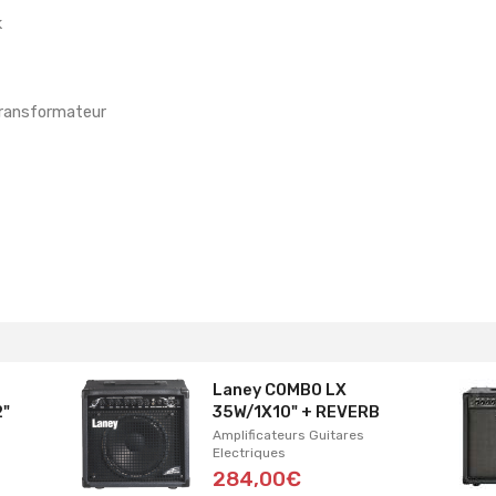
k
 transformateur
Laney COMBO LX
2"
35W/1X10" + REVERB
Amplificateurs Guitares
Electriques
284,00€