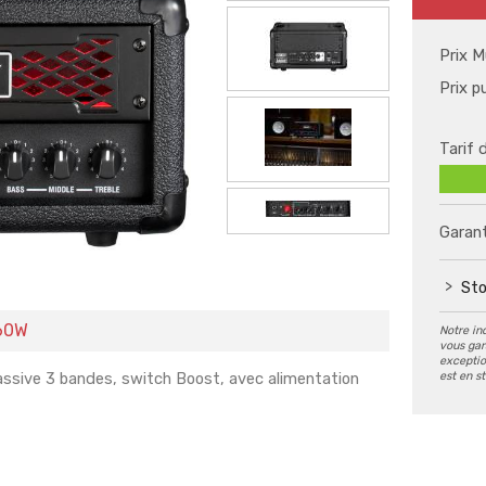
Prix M
Prix p
Tarif 
Garant
Sto
 60W
Notre in
vous gar
exception
est en s
assive 3 bandes, switch Boost, avec alimentation