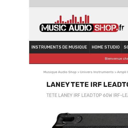
INSTRUMENTS DE MUSIQUE
HOME STUDIO
S
Bienvenue che
Musique Audio Shop
>
Univers Instruments
>
Ampli 
LANEY TETE IRF LEADT
TETE LANEY IRF LEADTOP 60W IRF-L