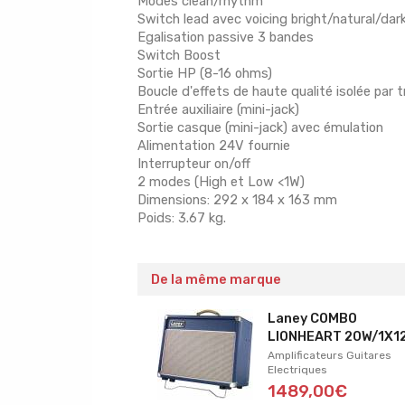
Modes clean/rhythm
Switch lead avec voicing bright/natural/dar
Egalisation passive 3 bandes
Switch Boost
Sortie HP (8-16 ohms)
Boucle d'effets de haute qualité isolée par
Entrée auxiliaire (mini-jack)
Sortie casque (mini-jack) avec émulation
Alimentation 24V fournie
Interrupteur on/off
2 modes (High et Low <1W)
Dimensions: 292 x 184 x 163 mm
Poids: 3.67 kg.
De la même marque
Laney COMBO
LIONHEART 20W/1X1
Amplificateurs Guitares
Electriques
1489,00€