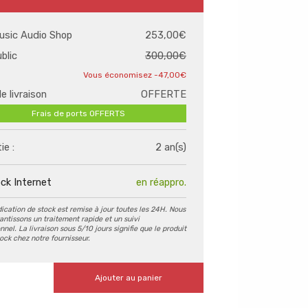
usic Audio Shop
253,00€
ublic
300,00€
-47,00€
de livraison
OFFERTE
Frais de ports OFFERTS
ie :
2 an(s)
ck Internet
en réappro.
dication de stock est remise à jour toutes les 24H. Nous
antissons un traitement rapide et un suivi
nel. La livraison sous 5/10 jours signifie que le produit
tock chez notre fournisseur.
Ajouter au panier