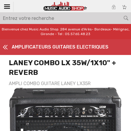
Bienvenue chez Music Audio Shop. 284 avenue d'Arès- Bordeaux- Mérignac,
Gironde - Tel : 05.57.65.48.23
AMPLIFICATEURS GUITARES ELECTRIQUES
LANEY COMBO LX 35W/1X10" +
REVERB
AMPLI COMBO GUITARE LANEY LX35R