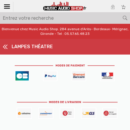
Bienvenue chez Music Audio Shop. 284 avenue d'Arès- Bordeaux- Mérignac,
Gironde - Tel : 05.57.65.48.23
LAMPES THÉATRE