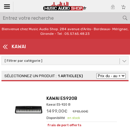
Bienvenue chez Music Audio Shop. 284 avenue d'Arès- Bordeaux- Mérignac,
Gironde - Tel : 05.57.65.48.23
KAWAI
[ Filtrer par catégorie ]
1 ARTICLE(S)
KAWAI ES920B
Kawai ES-920 B
1499,00€
1713,00€
en stock
frais de port offerts