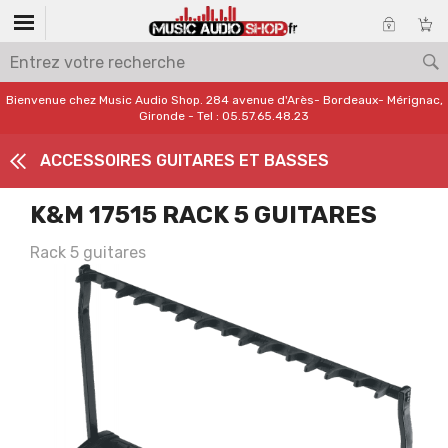
Bienvenue chez Music Audio Shop. 284 avenue d'Arès- Bordeaux- Mérignac,
Gironde - Tel : 05.57.65.48.23
ACCESSOIRES GUITARES ET BASSES
K&M 17515 RACK 5 GUITARES
Rack 5 guitares