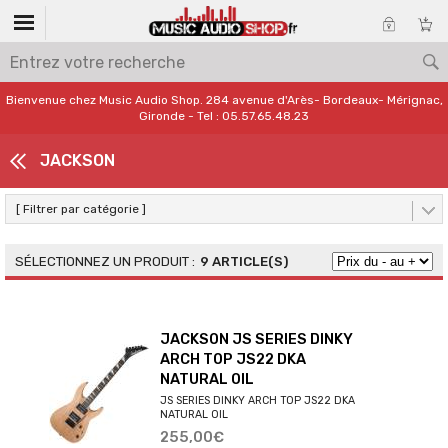
Bienvenue chez Music Audio Shop. 284 avenue d'Arès- Bordeaux- Mérignac,
Gironde - Tel : 05.57.65.48.23
JACKSON
[ Filtrer par catégorie ]
9 ARTICLE(S)
JACKSON JS SERIES DINKY
ARCH TOP JS22 DKA
NATURAL OIL
JS SERIES DINKY ARCH TOP JS22 DKA
NATURAL OIL
255,00€