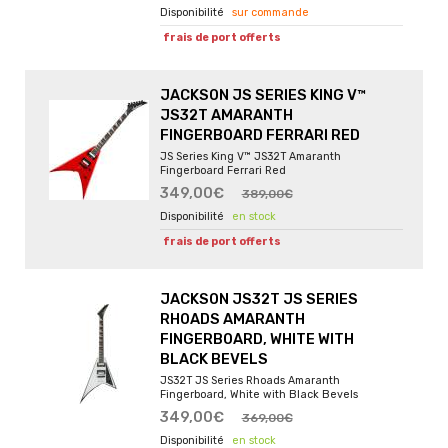
sur commande
frais de port offerts
JACKSON JS SERIES KING V™
JS32T AMARANTH
FINGERBOARD FERRARI RED
JS Series King V™ JS32T Amaranth
Fingerboard Ferrari Red
349,00€
389,00€
en stock
frais de port offerts
JACKSON JS32T JS SERIES
RHOADS AMARANTH
FINGERBOARD, WHITE WITH
BLACK BEVELS
JS32T JS Series Rhoads Amaranth
Fingerboard, White with Black Bevels
349,00€
369,00€
en stock