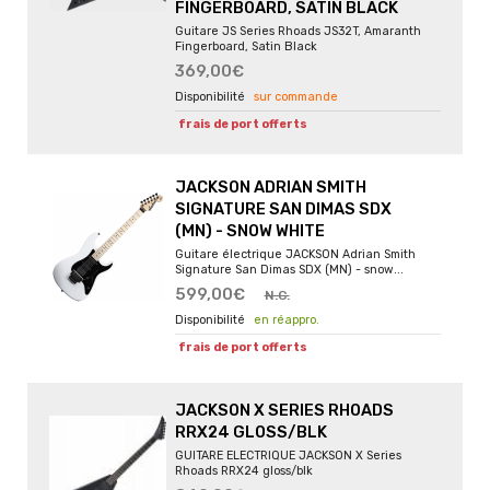
FINGERBOARD, SATIN BLACK
Guitare JS Series Rhoads JS32T, Amaranth
Fingerboard, Satin Black
369,00€
sur commande
frais de port offerts
JACKSON ADRIAN SMITH
SIGNATURE SAN DIMAS SDX
(MN) - SNOW WHITE
Guitare électrique JACKSON Adrian Smith
Signature San Dimas SDX (MN) - snow...
599,00€
N.C.
en réappro.
frais de port offerts
JACKSON X SERIES RHOADS
RRX24 GLOSS/BLK
GUITARE ELECTRIQUE JACKSON X Series
Rhoads RRX24 gloss/blk