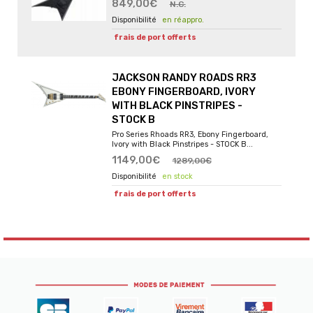
849,00€
N.C.
en réappro.
frais de port offerts
JACKSON RANDY ROADS RR3
EBONY FINGERBOARD, IVORY
WITH BLACK PINSTRIPES -
STOCK B
Pro Series Rhoads RR3, Ebony Fingerboard,
Ivory with Black Pinstripes - STOCK B...
1149,00€
1289,00€
en stock
frais de port offerts