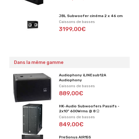
JBL Subwoofer cinéma 2 x 46 cm
Caissons de basses
3199,00€
Dans la même gamme
Audiophony iLINEsub12A
Audiophony
Caissons de basses
889,00€
HK-Audio Subwoofers Passifs -
2x10" 600Wrms @ 8 Ω
Caissons de basses
849,00€
PreSonus AIR15S