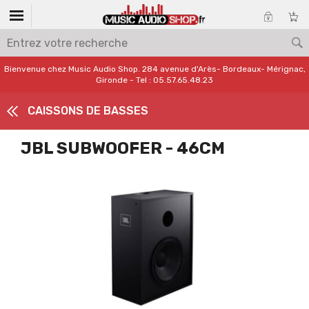
Bienvenue chez Music Audio Shop. 284 avenue d'Arès- Bordeaux- Mérignac,
Gironde - Tel : 05.57.65.48.23
CAISSONS DE BASSES
JBL SUBWOOFER - 46CM