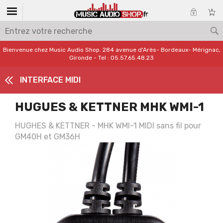
Bienvenue chez Music Audio Shop. 284 avenue d'Arès- Bordeaux- Mérignac,
Gironde - Tel : 05.57.65.48.23
INTERFACE MIDI
HUGUES & KETTNER MHK WMI-1
HUGHES & KETTNER - MHK WMI-1 MIDI sans fil pour
GM40H et GM36H