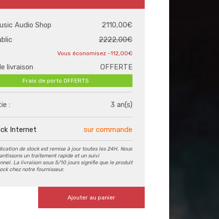
usic Audio Shop
2110,00€
ublic
2222,00€
-112,00€
de livraison
OFFERTE
Frais de ports OFFERTS
ie :
3 an(s)
ck Internet
sur commande
dication de stock est remise à jour toutes les 24H. Nous
antissons un traitement rapide et un suivi
nel. La livraison sous 5/10 jours signifie que le produit
tock chez notre fournisseur.
Ajouter au panier