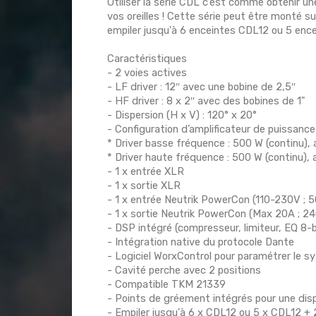
Utiliser la série CDL c’est comme obtenir un
vos oreilles ! Cette série peut être monté s
empiler jusqu'à 6 enceintes CDL12 ou 5 enc
Caractéristiques
- 2 voies actives
- LF driver : 12″ avec une bobine de 2,5″
- HF driver : 8 x 2″ avec des bobines de 1"
- Dispersion (H x V) : 120° x 20°
- Configuration d’amplificateur de puissance
* Driver basse fréquence : 500 W (continu), 
* Driver haute fréquence : 500 W (continu), 
- 1 x entrée XLR
- 1 x sortie XLR
- 1 x entrée Neutrik PowerCon (110-230V ; 
- 1 x sortie Neutrik PowerCon (Max 20A ; 2
- DSP intégré (compresseur, limiteur, EQ 8-b
- Intégration native du protocole Dante
- Logiciel WorxControl pour paramétrer le 
- Cavité perche avec 2 positions
- Compatible TKM 21339
- Points de gréement intégrés pour une disp
- Empiler jusqu'à 6 x CDL12 ou 5 x CDL12 +