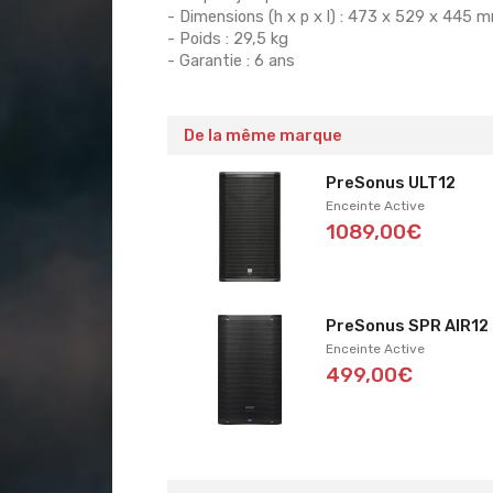
- Dimensions (h x p x l) : 473 x 529 x 445 
- Poids : 29,5 kg
- Garantie : 6 ans
De la même marque
PreSonus ULT12
Enceinte Active
1089,00€
PreSonus SPR AIR12
Enceinte Active
499,00€