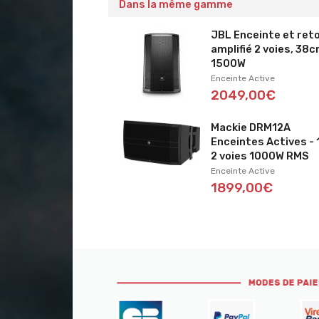
Dans la même gamme
JBL Enceinte et ret
amplifié 2 voies, 38c
1500W
Enceinte Active
2049,00€
Mackie DRM12A
Enceintes Actives - 
2 voies 1000W RMS
Enceinte Active
1899,00€