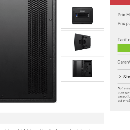
Prix M
Prix p
Tarif 
Garant
Sto
Notre in
vous gar
exception
est en s