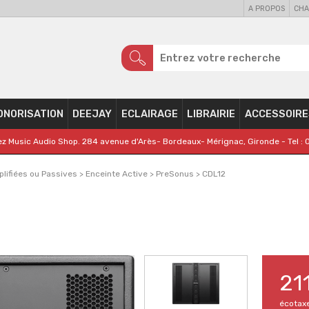
A PROPOS
CHA
ONORISATION
DEEJAY
ECLAIRAGE
LIBRAIRIE
ACCESSOIRE
z Music Audio Shop. 284 avenue d'Arès- Bordeaux- Mérignac, Gironde - Tel : 
lifiées ou Passives
>
Enceinte Active
>
PreSonus
>
CDL12
21
écotax