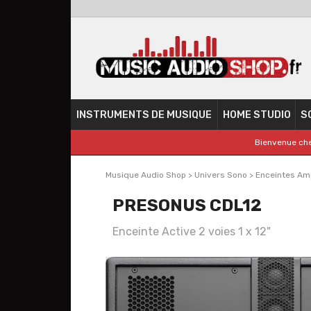
INSTRUMENTS DE MUSIQUE
HOME STUDIO
S
Bienvenue che
Musique Audio Shop
>
Univers Sono
>
Enceintes Amp
PRESONUS CDL12
Enceinte Active 2 voies 1 x 12"