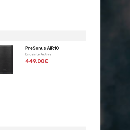
PreSonus AIR10
Enceinte Active
449,00€