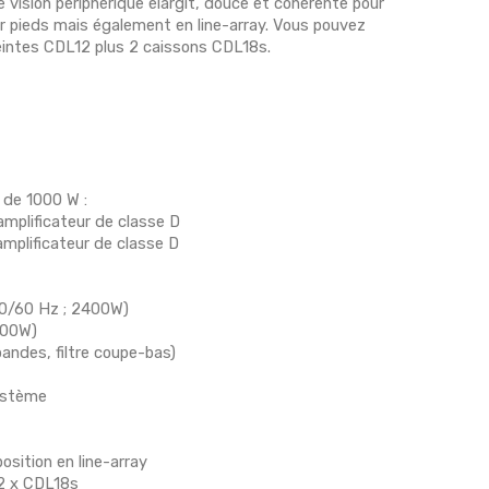
e vision périphérique élargit, douce et cohérente pour
ur pieds mais également en line-array. Vous pouvez
eintes CDL12 plus 2 caissons CDL18s.
 de 1000 W :
amplificateur de classe D
amplificateur de classe D
50/60 Hz ; 2400W)
400W)
andes, filtre coupe-bas)
système
osition en line-array
 2 x CDL18s