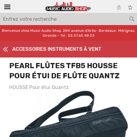
Bienvenue chez Music Audio Shop. 284 avenue d'Arès- Bordeaux- Mérignac,
Gironde - Tel : 05.57.65.48.23
ACCESSOIRES INSTRUMENTS À VENT
PEARL FLÛTES TFB5 HOUSSE
POUR ÉTUI DE FLÛTE QUANTZ
HOUSSE Pour étui Quantz